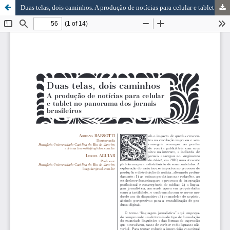
Duas telas, dois caminhos. A produção de notícias para celular e tablet no panorama dos jornais brasileiros.