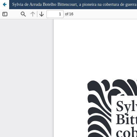
Sylvia de Arruda Botelho Bittencourt, a pioneira na cobertura de guerra