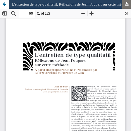
L’entretien de type qualitatif. Réflexions de Jean Poupart sur cette méthode