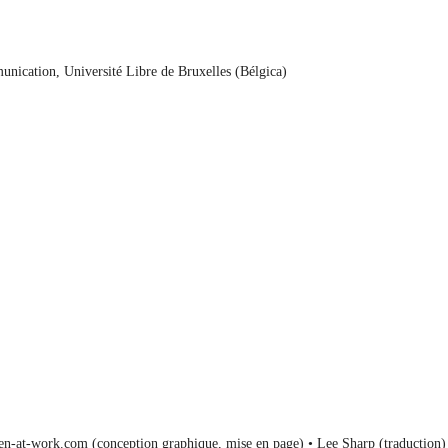
unication, Université Libre de Bruxelles (Bélgica)
Zen-at-work.com (conception graphique, mise en page) • Lee Sharp (traduction
)