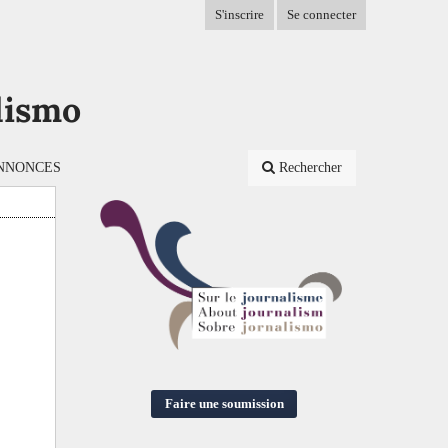
S'inscrire
Se connecter
lismo
NNONCES
Rechercher
Faire une soumission