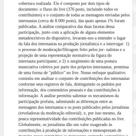
cobertura realizada. Ele é composto por dois tipos de
documento: o fluxo do live (376 posts, incluindo todos os
contribuintes) e o conjunto de todas as mensagens enviadas pelos
internautas (cerca de 8.000 posts), das quais apenas 1% foram
publicadas. A análise comparativa das duas facetas dessa
participação, junto com a aplicação de alguns elementos
metadescritivos do dispositivo, levaram-nos a entender o lugar
da fala dos internautas na produção jornalística e a interrogar: 1)
o processo de moderação/filtragem feito pelos jor- nalistas e a
projeção de uma representação normativa da figura do
internauta participante; e 2) o surgimento de uma postura
enunciativa coletiva por parte dos próprios internautas, premissa
de uma forma de “público” no live. Nosso enfoque qualitativo
consistiu em analisar o conjunto de contribuições dos internautas
conforme seus registros de fala, distinguindo os pedidos por
informação, dos comentários pessoais e das contribuições à
informação. A análise permitiu salientar os mecanismos da
participação profana, salientando as diferenças entre as
mensagens dos internautas e os posts publicados pelos jornalistas
(reveladoras da moderação editorial), e, por isso mesmo, da
pouca representatividade das contribuições publicadas no live.
Globalmente, os jornalistas dão um valor exagerado às
contribuições à produção de informações e menosprezam de