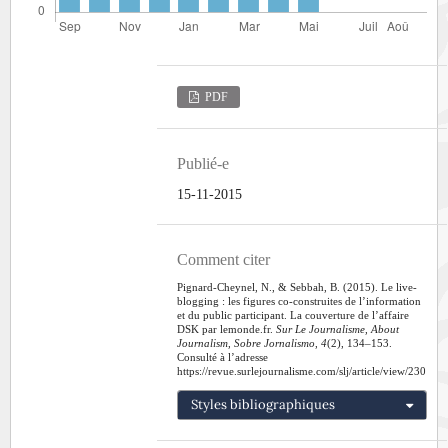
PDF
Publié-e
15-11-2015
Comment citer
Pignard-Cheynel, N., & Sebbah, B. (2015). Le live-
blogging : les figures co-construites de l’information
et du public participant. La couverture de l’affaire
DSK par lemonde.fr.
Sur Le Journalisme, About
Journalism, Sobre Jornalismo
,
4
(2), 134–153.
Consulté à l’adresse
https://revue.surlejournalisme.com/slj/article/view/230
Styles bibliographiques