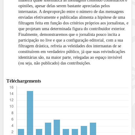
maneira quase sistemática as mensagens contendo comentários e
opiniões, apesar delas serem bastante apreciadas pelos
internautas. A desproporção entre o número de das mensagens
enviadas efetivamente e publicadas alimenta a hipótese de uma
filtragem feita em função dos critérios próprios aos jornalistas, e
que projetam uma determinada figura do contribuidor exterior.
Finalmente, demonstraremos que o jornalista pouco incita a
participação no live e que a configuração editorial, com a sua
filtragem drástica, refreia as veleidades dos internautas de se
constituírem em verdadeiro público, já que suas reivindicações
identitárias são, na maior parte, relegadas ao espaço invisível
(ou seja, não publicado) das contribuições.
Téléchargements